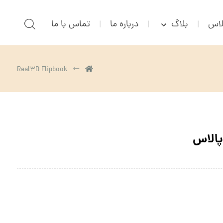
بلاگ
درباره ما
تماس با ما
Real۳D Flipbook
پالاس