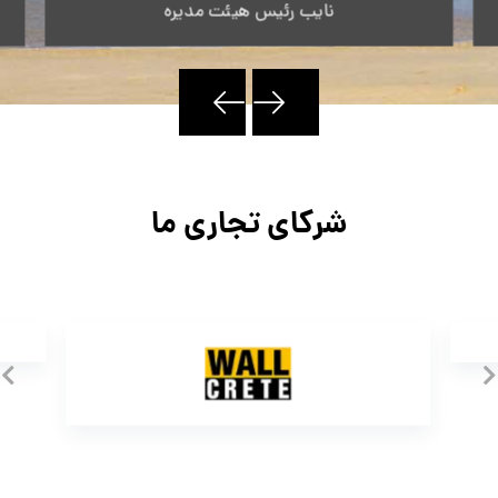
نایب رئیس هیئت مدیره
شرکای تجاری ما