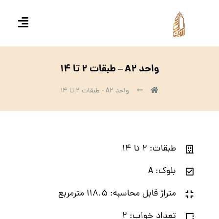
واحد A۲ – طبقات ۲ تا ۱۴
واحد A۲ - طبقات ۲ تا ۱۴
طبقات: ۲ تا ۱۴
بلوک: A
متراژ قابل محاسبه: ۱۱۸.۵ مترمربع
تعداد خواب: ۲