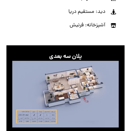
دید: مستقیم دریا
آشپزخانه: فرنیش
پلان سه بعدی